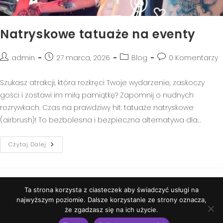
Natryskowe tatuaże na eventy
admin
27 marca, 2026
Blog
0 Komentarzy
Szukasz atrakcji, która rozkręci Twoje wydarzenie, zaskoczy
gości i zostawi im miłą pamiątkę? Zapomnij o nudnych
rozrywkach. Czas na prawdziwy hit: tatuaże natryskowe
(airbrush)! To bezbolesna i bezpieczna alternatywa dla…
Czytaj Dalej
Ta strona korzysta z ciasteczek aby świadczyć usługi na
Polityka prywatności
najwyższym poziomie. Dalsze korzystanie ze strony oznacza,
że zgadzasz się na ich użycie.
Copyright © 2021 ABARTBODYPAINTING | Strona stworzona w ramach