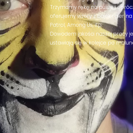
Trzymamy rękę na pulsie i opró
oferujemy wzory z bajek i gier na 
Patrol, Among Us, itp.
Dowodem jakości naszej pracy jes
ustawiają się w kolejce po malun