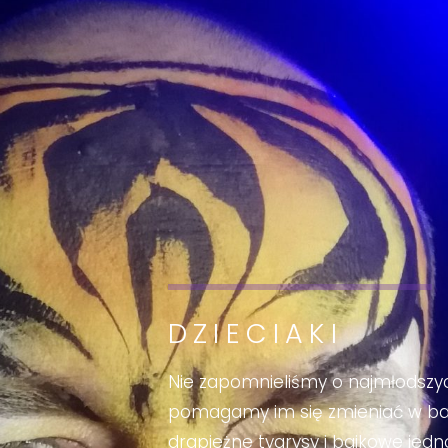
DZIECIAKI
Nie zapomnieliśmy o najmłodszy
pomagamy im się zmieniać w baj
drapieżne tygrysy i bajkowe jedn