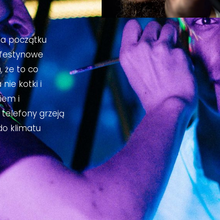
na początku
 festynowe
, że to co
nie kotki i
niem i
telefony grzeją
do klimatu