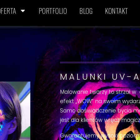
OFERTA
PORTFOLIO
BLOG
KONTAKT
MALUNKI UV-
Malowanie twarzy to strzał w d
efekt „WOW” na swoim wydarz
Samo doświadczenie bycia ma
jest dla klientów wręcz magi
Gwarantujemy wysoki poziom a