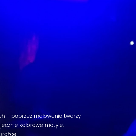
ch – poprzez malowanie twarzy
ecznie kolorowe motyle,
orożce.