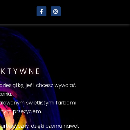
AKTYWNE
ziesiątkę, jeśli chcesz wywołać
eniu.
lowanym świetlistymi farbami
cznym przeżyciem.
rtystyczny, dzięki czemu nawet