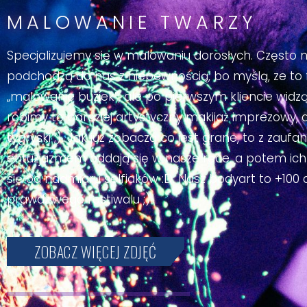
MALOWANIE TWARZY
Specjalizujemy się w malowaniu dorosłych. Często 
podchodzą do nas z niepewnością, bo myślą, ze to
„malowanie buziek”, ale po pierwszym kliencie widzą
robimy to bardziej artystyczny makijaż imprezowy, a 
tygryski ;). Jak już zobaczą co jest grane, to z zaufa
entuzjazmem oddają się w nasze ręce, a potem ich 
się od nadmiaru selfiaków :D. Nasz bodyart to +100 
prawdziwego festiwalu ;).
ZOBACZ WIĘCEJ ZDJĘĆ